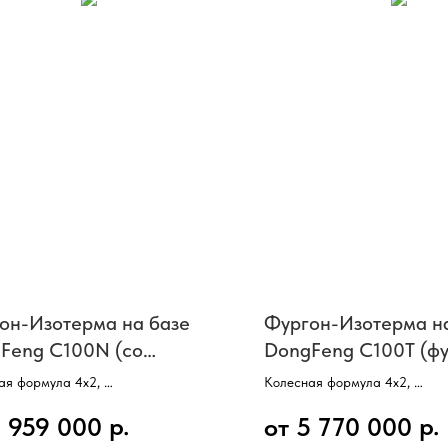
он-Изотерма на базе
Фургон-Изотерма н
Feng C100N (со
DongFeng C100T (ф
ьником, фургон 6800
4400 мм)
ая формула 4х2,
Колесная формула 4х2,
ель CUMMINS (модель ISF3.8s5154),
Двигатель CUMMINS (модель 
р.
р.
5 959 000
от 5 770 000
ть 166 л/с,
Мощность 152 л/с,
 масса 10 000 кг,
Полная масса 10 000 кг,