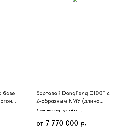
а базе
Бортовой DongFeng C100T с
ургон
Z-образным КМУ (длина
платформы 3900 мм)
Колесная формула 4х2,
ISF3.8s5154),
Двигатель CUMMINS, 152 л/с,
р.
от 7 770 000
КПП механическая, 8 ступеней,
Колесная база 3308 мм,