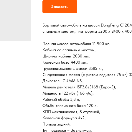
Заказать
Бортовой автомобиль на шасси DongFeng C120М
спальным местом, платформа 5200 х 2400 х 400
Полная масса автомобиля 11 900 кг,
Кабина со спальным местом,
Ширина кабины 2030 мм,
Колесная база 4400 мм,
Грузоподъемность шасси 8585 кг,
Снаряженная масса (с учетом водителя 75 кг) 33
Двигатель CUMMINS,
Модель двигателя ISF3.8s5168 (Евро-5),
Мощность 122 кВт (166 л/с),
Рабочий объём 3,8 л,
Объём топливного бака 120 л,
КПП механическая, 8 ступеней,
Колесная формула 4х2,
Привод задний,
Тип подвески – Зависимая,