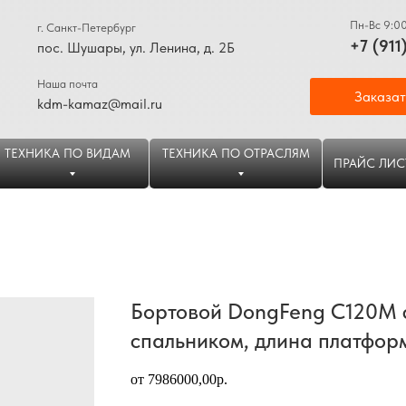
Пн-Вс 9:0
г. Санкт-Петербург
+7 (911
пос. Шушары, ул. Ленина, д. 2Б
Наша почта
Заказат
kdm-kamaz@mail.ru
ТЕХНИКА ПО ВИДАМ
ТЕХНИКА ПО ОТРАСЛЯМ
ПРАЙС ЛИС
Бортовой DongFeng C120M 
спальником, длина платфор
от 7986000,00р.