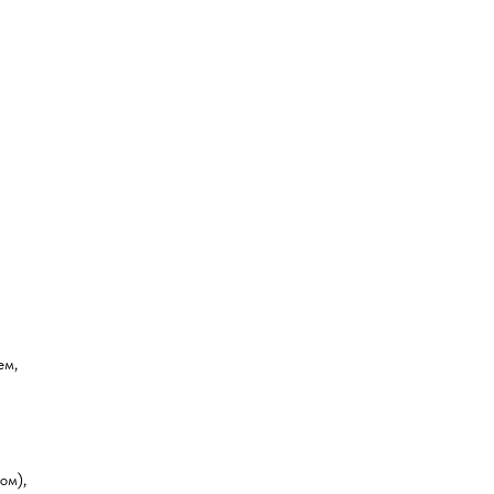
ем,
ом),