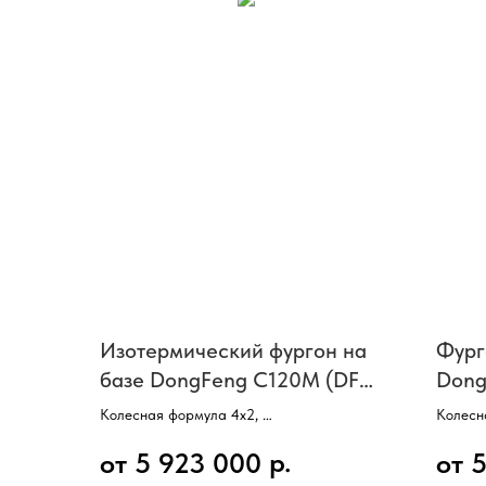
Изотермический фургон на
Фург
базе DongFeng C120M (DF
Dong
C120M) (кабина без сп/м,
спал
Колесная формула 4х2,
Колесн
длина фургона 6150 мм)
мм)
Двигатель Cummins, 152 л/с,
Двигат
р.
от 5 923 000
от 
КПП механическая, 8 ступеней,
Мощнос
Колесная база 4400 мм,
Полная