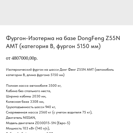
Фургон-Изотерма на базе DongFeng Z55N
AMT (категория В, фургон 5150 мм)
от 4807000,00р.
Изотермический фургон на шасси Донг Фенг Z55N АМТ (автомобиль
категории В, длина фургона 5150 мм)
Полная масса автомобиля 3500 кг,
Кабина без спального места,
Ширина кабины 2030 мм,
Колесная база 3308 мм,
Грузоподъемность шасси 940 кг,
Снаряженная масса 2560 кг (с учетом водителя 75 кг),
Двигатель NISSAN,
Модель двигателя ZD30D15-5N (Евро-5)
Мощность 103 кВт (140 л/с),