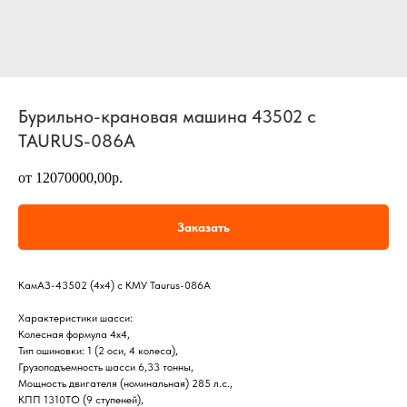
Бурильно-крановая машина 43502 с
TAURUS-086А
от 12070000,00р.
Заказать
КамАЗ-43502 (4х4) с КМУ Taurus-086A
Характеристики шасси:
Колесная формула 4х4,
Тип ошиновки: 1 (2 оси, 4 колеса),
Грузоподъемность шасси 6,33 тонны,
Мощность двигателя (номинальная) 285 л.с.,
КПП 1310ТО (9 ступеней),