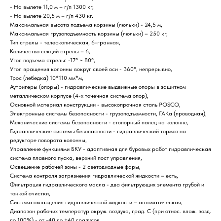
- На вылете 11,0 м – г/п 1300 кг,
- На вылете 20,5 м – г/п 430 кг.
Максимальная высота подъема корзины (люльки) - 24,5 м,
Максимальная грузоподъемность корзины (люльки) – 250 кг,
Тип стрелы - телескопическая, 6-гранная,
Количество секций стрелы – 6,
Угол подъема стрелы: -17° ~ 80°,
Угол вращения колонны вокруг своей оси - 360°, непрерывно,
Трос (лебедка) 10*110 мм*м,
Аутригеры (опоры) - гидравлические выдвижные опоры в защитном
металлическом корпусе (4-х точечная система опор),
Основной материал конструкции - высокопрочная сталь POSCO,
Электронные системы безопасности - грузоподъемности, ГАКа (проводная),
Механические системы безопасности - стопорный палец на колонне,
Гидравлические системы безопасности - гидравлический тормоз на
редукторе поворота колонны,
Управление функциями БКУ - адаптивная для буровых работ гидравлическая
система плавного пуска, верхний пост управления,
Освещение рабочей зоны - 2 светодиодные фары,
Система контроля загрязнения гидравлической жидкости – есть,
Фильтрация гидравлического масла - два фильтрующих элемента грубой и
тонкой очистки,
Система охлаждения гидравлической жидкости – автоматическая,
Диапазон рабочих температур окруж. воздуха, град. С (при относ. влаж. возд.
до 100%) - от -40 до +40 градусов.