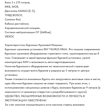
Баки 2 х 210 литров,
МКБ, МОБ,
Двигатель КАМАЗ (Е-5),
ТНВД BOSCH,
Common Rail,
Кабина рестайлинг,
Аэродинамический козырек,
Система нейтрализации ОГ (AbBlue),
УВЭОС
Характеристики Бурильно-Крановой Машины:
Бурильно-крановая установка БКУ TAURUS 086A. Это мощное современное
бурильно-крановое оборудование стрелового типа, грузоподъемностью до 8
тонн. Совмещает в одной единице функции буровой установки, крана
манипулятора КМУ и возможность автогидроподъемника.
Наличие бурильного оборудования на телескопической стреле дает
возможность осуществлять бурение в радиусе до 5 метров от центра
установки.
Также становится возможным бурить или закручивать винтовые сваи в месте,
куда обычная буровая машина не может подъехать. При всем этом, с
использованием секционных шнеков и бура, возможно бурение до 9 метров (в
зависимости от диаметра отверстия и разрабатываемого грунта).
УДОБСТВО, РАСШИРЕННЫЕ ВОЗМОЖНОСТИ И ЛЕГКОСТЬ В
ЭКСПЛУАТАЦИИ ОБЕСПЕЧЕНА!
За счет наличия отрицательного угла наклона стрелы возможно