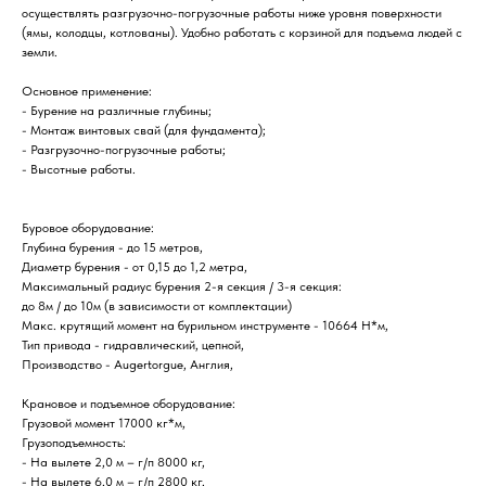
осуществлять разгрузочно-погрузочные работы ниже уровня поверхности
(ямы, колодцы, котлованы). Удобно работать с корзиной для подъема людей с
земли.
Основное применение:
- Бурение на различные глубины;
- Монтаж винтовых свай (для фундамента);
- Разгрузочно-погрузочные работы;
- Высотные работы.
Буровое оборудование:
Глубина бурения - до 15 метров,
Диаметр бурения - от 0,15 до 1,2 метра,
Максимальный радиус бурения 2-я секция / 3-я секция:
до 8м / до 10м (в зависимости от комплектации)
Макс. крутящий момент на бурильном инструменте - 10664 Н*м,
Тип привода - гидравлический, цепной,
Производство - Augertorgue, Англия,
Крановое и подъемное оборудование:
Грузовой момент 17000 кг*м,
Грузоподъемность:
- На вылете 2,0 м – г/п 8000 кг,
- На вылете 6,0 м – г/п 2800 кг,