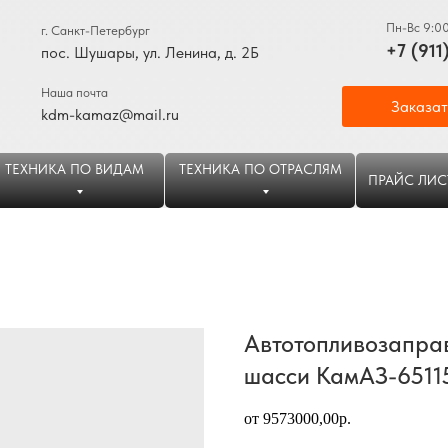
Пн-Вс 9:0
г. Санкт-Петербург
+7 (911
пос. Шушары, ул. Ленина, д. 2Б
Наша почта
Заказат
kdm-kamaz@mail.ru
ТЕХНИКА ПО ВИДАМ
ТЕХНИКА ПО ОТРАСЛЯМ
ПРАЙС ЛИС
Автотопливозаправ
шасси КамАЗ-6511
от 9573000,00р.