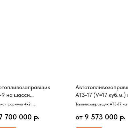
отопливозаправщик
Автотопливозаправ
-9 на шасси
АТЗ-17 (V=17 куб.м.)
АЗ-43253
КамАЗ-65115 (6х4)
ная формула 4х2,
Топливозаправщик АТЗ-17 на
вка 2-скатная (2 оси, 6 колес),
КамАЗ-65115,
р.
р.
 7 700 000
от 9 573 000
рна 2-х секционная,
Колесная формула 6х4,
 - 9000 литров,
Двигатель 300 л/с,
, счетчик, пистолет для раздачи
V цистерны =17 куб/м,