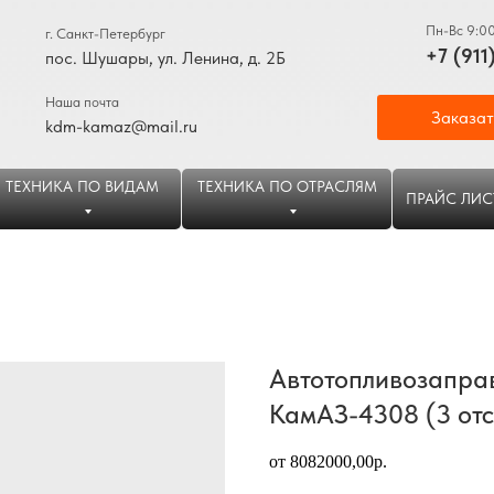
Пн-Вс 9:0
г. Санкт-Петербург
+7 (911
пос. Шушары, ул. Ленина, д. 2Б
Наша почта
Заказат
kdm-kamaz@mail.ru
ТЕХНИКА ПО ВИДАМ
ТЕХНИКА ПО ОТРАСЛЯМ
ПРАЙС ЛИС
Автотопливозаправ
КамАЗ-4308 (3 отс
от 8082000,00р.