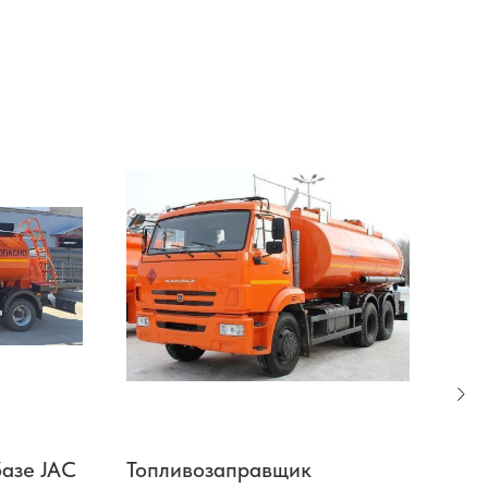
азе JAC
Топливозаправщик
Топ