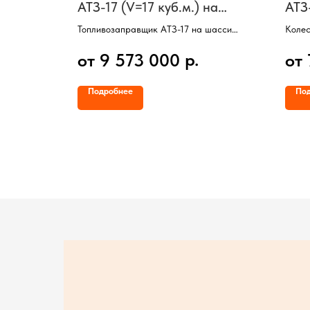
на
АТЗ-17 (V=17 куб.м.) на
АТЗ
шасси КамАЗ-65115
Кам
Топливозаправщик АТЗ-17 на шасси
Колес
КамАЗ-65115,
Ошино
р.
от 9 573 000
от 
Колесная формула 6х4,
Цисте
Двигатель 300 л/с,
Объем
V цистерны =17 куб/м,
Насос
Подробнее
По
пистолет.
2 отсека, Насос, Счетчик, Пистолет.
топли