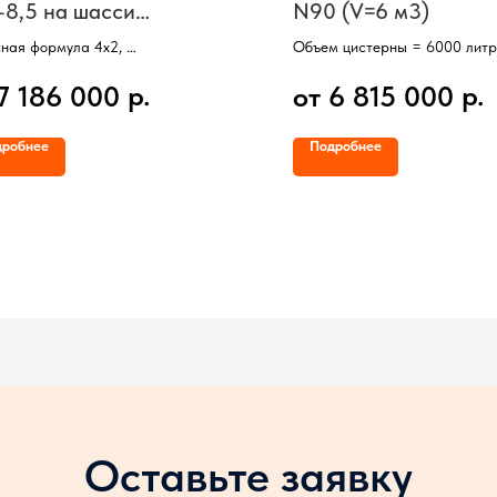
-8,5 на шасси
N90 (V=6 м3)
АЗ-43253
ная формула 4х2,
Объем цистерны = 6000 литр
вка 2-скатная (2 оси, 6 колес),
С насосом, счетчиком и пист
р.
р.
7 186 000
от 6 815 000
рна 2-х секционная,
Базовый автомобиль – JAC N
 - 8500 литров,
Кабина без спального места,
, счетчик, пистолет для раздачи
Колесная формула 4х2,
дробнее
Подробнее
ва
Двигатель CUMMINS (Евро-5
Полная масса 9030 кг
Оставьте заявку