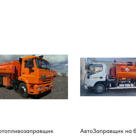
отопливозаправщик
АвтоЗаправщик на б