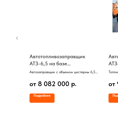
азе JAC
Автотопливозаправщик
Авт
АТЗ-6,5 на базе
АТЗ
КамАЗ-4308 (3 отсека)
Кам
ов,
Автозаправщик с объемом цистерны 6,5
Топли
летом,
куб/м,
КамАЗ
р.
от 8 082 000
от
90,
3 отсека,
Колес
Насос, Счетчик, Пистолет,
Двига
Базовое шасси КамАЗ 4308.
V цис
Подробнее
По
,
1 отс