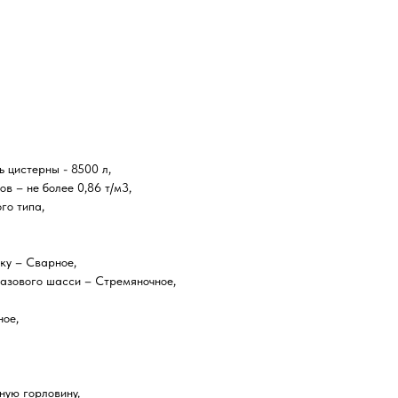
 цистерны - 8500 л,
в – не более 0,86 т/м3,
го типа,
ку – Сварное,
азового шасси – Стремяночное,
ное,
ную горловину,