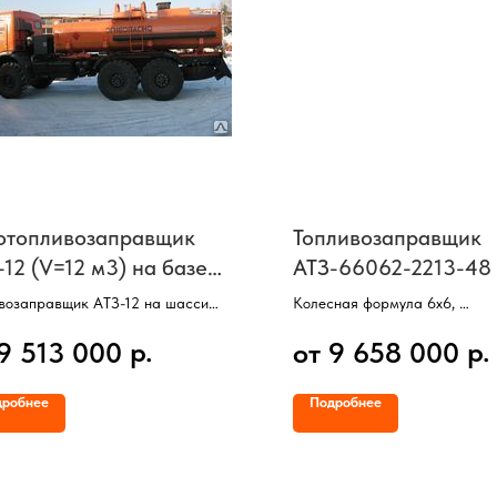
отопливозаправщик
Топливозаправщик
-12 (V=12 м3) на базе
АТЗ-66062-2213-48
АЗ-43118
шасси Камаз-43118
возаправщик АТЗ-12 на шасси
Колесная формула 6х6,
-43118,
3 оси, 6 колес,
р.
р.
 9 513 000
от 9 658 000
ная формула 6х6,
Двигатель КАММИНЗ (300 л/
тель 300 л/с,
Объем цистерны 11,2 м3,
терны =12 куб/м,
2 отсека,
дробнее
Подробнее
ек, Насос, Счетчик, Пистолет.
Насос, Счетчик, Раздаточный 