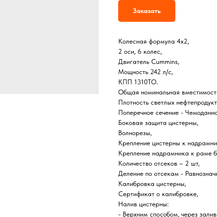
Заказать
Колесная формула 4х2,
2 оси, 6 колес,
Двигатель Cummins,
Мощность 242 л/с,
КПП 1310ТО.
Общая номинальная вместимость
Плотность светлых нефтепродукто
Поперечное сечение - Чемоданно
Боковая защита цистерны,
Волнорезы,
Крепление цистерны к надрамни
Крепление надрамника к раме б
Количество отсеков – 2 шт,
Деление по отсекам - Равнознач
Калибровка цистерны,
Сертификат о калибровке,
Налив цистерны:
- Верхним способом, через залив